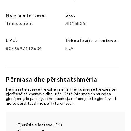
Ngjyra e lenteve:
Sku:
Transparent
SD16835
UPC:
Теknologjia e lenteve:
8056597112604
N/A
Përmasa dhe përshtatshmëria
Përmasat e syzeve tregohen në milimetra, me një tregues të
gjerësisë së xhamave dhe urës. Këtë informacion mund ta
gjeni për çdo palë syze: ne duam tju ndihmojmë të gjeni syzet
më të përshtatshme për fytyrën tuaj.
Gjerësia e lenteve
(
54
)