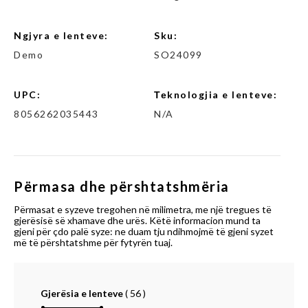
Ngjyra e lenteve:
Sku:
Demo
SO24099
UPC:
Теknologjia e lenteve:
8056262035443
N/A
Përmasa dhe përshtatshmëria
Përmasat e syzeve tregohen në milimetra, me një tregues të
gjerësisë së xhamave dhe urës. Këtë informacion mund ta
gjeni për çdo palë syze: ne duam tju ndihmojmë të gjeni syzet
më të përshtatshme për fytyrën tuaj.
Gjerësia e lenteve
(
56
)