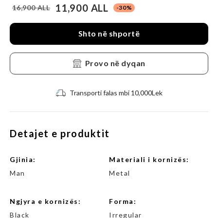
11,900 ALL
16,900 ALL
-30%
Shto në shportë
Provo në dyqan
Transporti falas mbi 10,000Lek
Detajet e produktit
gjinia:
Materiali i kornizës:
Man
Metal
Ngjyra e kornizës:
Forma:
Black
Irregular