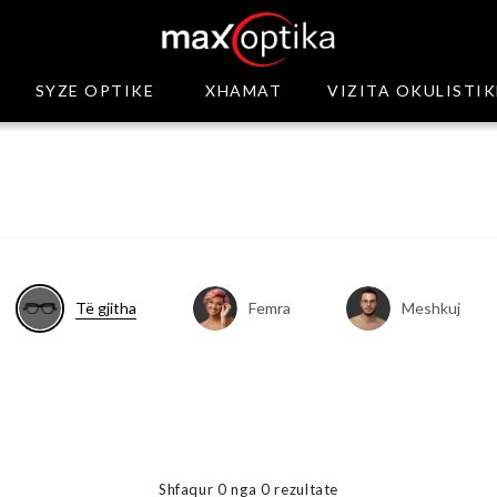
SYZE OPTIKE
XHAMAT
VIZITA OKULISTIK
Të gjitha
Femra
Meshkuj
Shfaqur
0
nga
0
rezultate