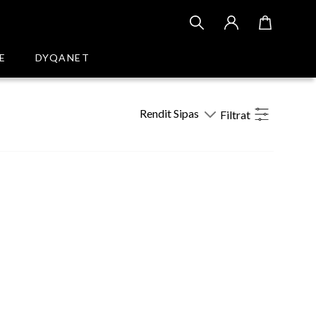
E
DYQANET
Rendit Sipas
Filtrat