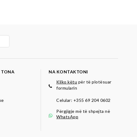
 TONA
NA KONTAKTONI
Kliko këtu
për të plotësuar
formularin
ike
Celular:
+355 69 204 0602
Përgjigje më të shpejta në
WhatsApp