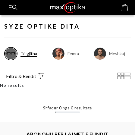
SYZE OPTIKE DITA
Të gjitha
Femra
Meshkuj
Filtro & Rendit
No results
Shfaqur
0
nga
0
rezultate
ABONOHU PËR LAJMET E FUNDIT