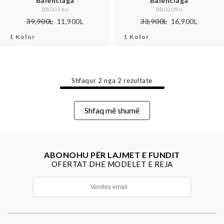
Balenciaga
Balenciaga
Bb0034o
Bb0309o
39,900L
11,900L
33,900L
16,900L
1 Kolor
1 Kolor
Shfaqur
2
nga
2
rezultate
Shfaq më shumë
ABONOHU PËR LAJMET E FUNDIT
OFERTAT DHE MODELET E REJA